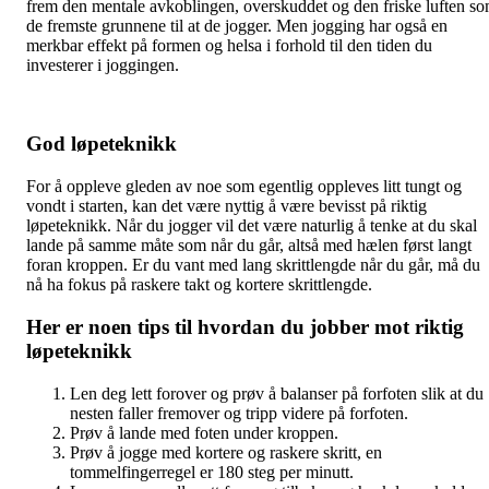
frem den mentale avkoblingen, overskuddet og den friske luften s
de fremste grunnene til at de jogger. Men jogging har også en
merkbar effekt på formen og helsa i forhold til den tiden du
investerer i joggingen.
God løpeteknikk
For å oppleve gleden av noe som egentlig oppleves litt tungt og
vondt i starten, kan det være nyttig å være bevisst på riktig
løpeteknikk. Når du jogger vil det være naturlig å tenke at du skal
lande på samme måte som når du går, altså med hælen først langt
foran kroppen. Er du vant med lang skrittlengde når du går, må du
nå ha fokus på raskere takt og kortere skrittlengde.
Her er noen tips til hvordan du jobber mot riktig
løpeteknikk
Len deg lett forover og prøv å balanser på forfoten slik at du
nesten faller fremover og tripp videre på forfoten.
Prøv å lande med foten under kroppen.
Prøv å jogge med kortere og raskere skritt, en
tommelfingerregel er 180 steg per minutt.