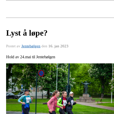
Lyst å løpe?
Postet av
Jentebølgen
den
16. jan 2023
Hold av 24.mai til Jentebølgen