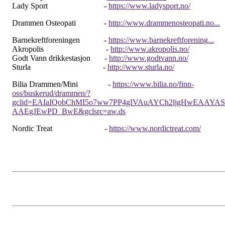
Lady Sport -
https://www.ladysport.no/
Drammen Osteopati -
http://www.drammenosteopati.no...
Barnekreftforeningen -
https://www.barnekreftforening...
Akropolis -
http://www.akropolis.no/
Godt Vann drikkestasjon -
http://www.godtvann.no/
Sturla -
http://www.sturla.no/
Bilia Drammen/Mini -
https://www.bilia.no/finn-
oss/buskerud/drammen/?
gclid=EAIaIQobChMI5o7ww7PP4gIVAuAYCh2ljgHwEAAYAS
AAEgJEwPD_BwE&gclsrc=aw.ds
Nordic Treat -
https://www.nordictreat.com/