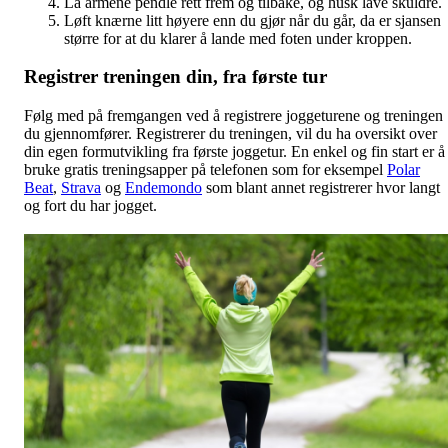
La armene pendle rett frem og tilbake, og husk lave skuldre.
Løft knærne litt høyere enn du gjør når du går, da er sjansen
større for at du klarer å lande med foten under kroppen.
Registrer treningen din, fra første tur
Følg med på fremgangen ved å registrere joggeturene og treningen
du gjennomfører. Registrerer du treningen, vil du ha oversikt over
din egen formutvikling fra første joggetur. En enkel og fin start er å
bruke gratis treningsapper på telefonen som for eksempel
Polar
Beat
,
Strava
og
Endemondo
som blant annet registrerer hvor langt
og fort du har jogget.