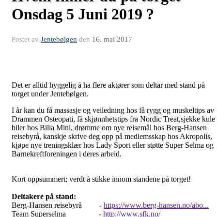
Onsdag 5 Juni 2019 ?
Postet av
Jentebølgen
den
16. mai 2017
Det er alltid hyggelig å ha flere aktører som deltar med stand på
torget under Jentebølgen.
I år kan du få massasje og veiledning hos få rygg og muskeltips av
Drammen Osteopati, få skjønnhetstips fra Nordic Treat,sjekke kule
biler hos Bilia Mini, drømme om nye reisemål hos Berg-Hansen
reisebyrå, kanskje skrive deg opp på medlemsskap hos Akropolis,
kjøpe nye treningsklær hos Lady Sport eller støtte Super Selma og
Barnekreftforeningen i deres arbeid.
Kort oppsummert; verdt å stikke innom standene på torget!
Deltakere på stand:
Berg-Hansen reisebyrå -
https://www.berg-hansen.no/abo...
Team Superselma -
http://www.sfk.no/