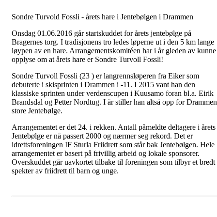
Sondre Turvold Fossli - årets hare i Jentebølgen i Drammen
Onsdag 01.06.2016 går startskuddet for årets jentebølge på
Bragernes torg. I tradisjonens tro ledes løperne ut i den 5 km lange
løypen av en hare. Arrangementskomitéen har i år gleden av kunne
opplyse om at årets hare er Sondre Turvoll Fossli!
Sondre Turvoll Fossli (23 ) er langrennsløperen fra Eiker som
debuterte i skisprinten i Drammen i -11. I 2015 vant han den
klassiske sprinten under verdenscupen i Kuusamo foran bl.a. Eirik
Brandsdal og Petter Nordtug. I år stiller han altså opp for Drammen
store Jentebølge.
Arrangementet er det 24. i rekken. Antall påmeldte deltagere i årets
Jentebølge er nå passert 2000 og nærmer seg rekord. Det er
idrettsforeningen IF Sturla Friidrett som står bak Jentebølgen. Hele
arrangementet er basert på frivillig arbeid og lokale sponsorer.
Overskuddet går uavkortet tilbake til foreningen som tilbyr et bredt
spekter av friidrett til barn og unge.