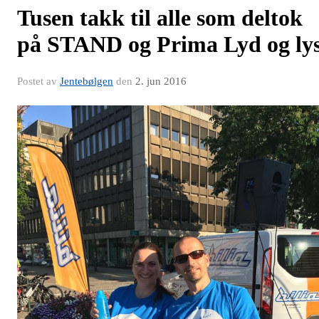
Tusen takk til alle som deltok
på STAND og Prima Lyd og ly
Postet av
Jentebølgen
den
2. jun 2016