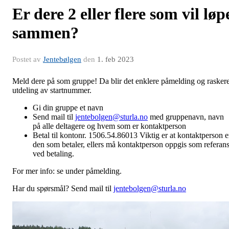
Er dere 2 eller flere som vil løp
sammen?
Postet av
Jentebølgen
den
1. feb 2023
Meld dere på som gruppe! Da blir det enklere påmelding og rasker
utdeling av startnummer.
Gi din gruppe et navn
Send mail til
jentebolgen@sturla.no
med gruppenavn, navn
på alle deltagere og hvem som er kontaktperson
Betal til kontonr. 1506.54.86013 Viktig er at kontaktperson e
den som betaler, ellers må kontaktperson oppgis som referan
ved betaling.
For mer info: se under påmelding.
Har du spørsmål? Send mail til
jentebolgen@sturla.no