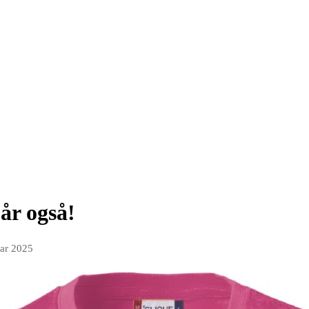
 år også!
ar 2025